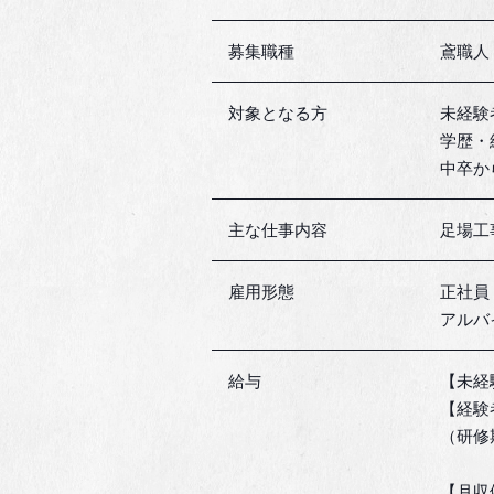
募集職種
鳶職人
対象となる方
未経験
学歴・
中卒か
主な仕事内容
足場工
雇用形態
正社員
アルバ
給与
【未経験
【経験者
（研修
【月収