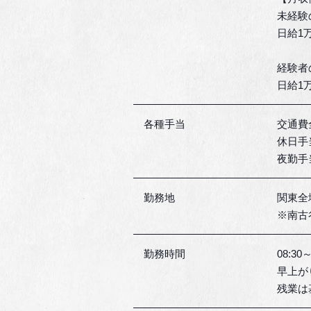
未経験
日給1万
経験者
日給1万
各種手当
交通費
休日手
夜勤手
勤務地
関東全
※南古
勤務時間
08:30～
早上が
残業は