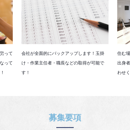
会社が全面的にバックアップします！玉掛
住む
労って
け・作業主任者
・職長などの取得が可能で
出身
なって
す！
わせ
す！
募集要項