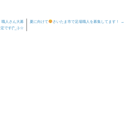
！職人さん大募
夏に向けて
さいたま市で足場職人を募集してます！
→
です(^_-)-☆